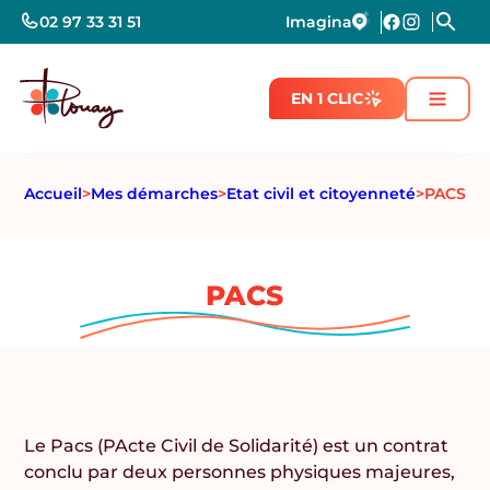
02 97 33 31 51
Imagina
EN 1 CLIC
Accueil
>
Mes démarches
>
Etat civil et citoyenneté
>
PACS
PACS
Le Pacs (PActe Civil de Solidarité) est un contrat
conclu par deux personnes physiques majeures,