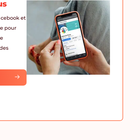
us
acebook et
le pour
te
 des