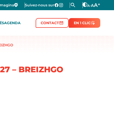
+
A
Imagina
Suivez-nous sur
A
A
-
ÉS
AGENDA
CONTACT
EN 1 CLIC
REIZHGO
2027 – BREIZHGO