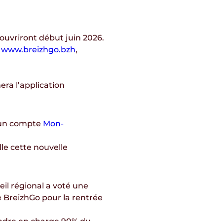
 ouvriront
début juin 2026
.
r
www.breizhgo.bzh
,
ra l’application
’un
compte
Mon-
lle cette nouvelle
il régional a voté une
re BreizhGo
pour la rentrée