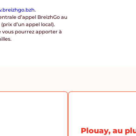
.breizhgo.bzh
.
entrale d’appel BreizhGo au
h
(prix d’un appel local).
e vous pourrez apporter à
illes
.
Plouay, au pl