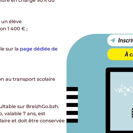
endre en charge
90% du
 un élève
ron 1 400 €
;
le sur la
page dédiée de
on au transport scolaire
ultable sur BreizhGo.bzh.
o
, valable
7 ans
, est
aire et doit être
conservée