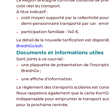
La Région Bretagne continue toutefois de pr
coût réel du transport
.
À titre indicatif :
coût moyen supporté par la collectivité pour
demi‑pensionnaire transporté par car :
envi
participation familiale : 140 €
.
Le détail de la nouvelle tarification est disponib
BreizhGo.bzh
.
Documents et informations utiles
Sont joints à ce courriel :
une
plaquette de présentation de l’inscripti
BreizhGo
;
une
affiche d’information
.
Le
règlement des transports scolaires
est cons
Nous rappelons également que la
carte KorriG
indispensable pour emprunter le transport scol
pour la prochaine rentrée
.