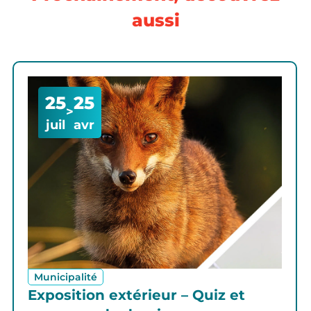
aussi
25
25
>
juil
avr
Municipalité
Exposition extérieur – Quiz et